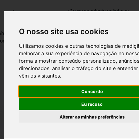
Warning
: file_get_contents(http://www.geoplugin.net/php.gp?
ip=216.73.217.153): failed to open stream: HTTP request
failed! HTTP/1.1 403 Forbidden in
O nosso site usa cookies
/home/ideal/public_html/mar/adm_gerencia/estrutura/estatistica
on line
106
Utilizamos cookies e outras tecnologias de mediç
melhorar a sua experiência de navegação no nosso
forma a mostrar conteúdo personalizado, anúncio
direcionados, analisar o tráfego do site e entende
vêm os visitantes.
Concordo
NOSSAS PRANCHAS
Eu recuso
Pranchas
Alterar as minhas preferências
Novas e Usadas